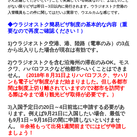
さんお越しくださいということで実施している制度なので、よほどのこと
がない限りビザは即日～3日以内に発行されます。ウラジオストク空港の
入管職員もこの件に関してはだいぶ寛容で、ウエルカムな感じです。
◆ウラジオストク簡易ビザ制度の基本的な内容（重
要なので再度ご確認ください！）
1)ウラジオストク空港、港、陸路（電車のみ）の3点
から出入りした場合が現在は有効です。
2)ウラジオストクを含む沿海州の滞在のみOK。モス
クワ、ハバロフスクなど他都市へいくことはできま
せん。
（2018年８月31日よりハバロフスク、サハリ
ンも電子ビザ制度がまだ始まりました。但し各都市
間は制度上切り離されていますので2都市を訪問す
る際は今まで通り観光ビザ取得が必要です。）
3)
入国予定日の20日～4日前迄に申請する必要があ
ります。例えば9月21日に入国したい場合、最低で
も9月1日～9月16日の間に申請しないといけませ
ん。
※余裕もって出発1週間前までにはビザ申請し
ましょう！