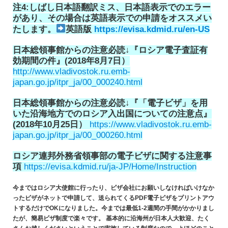
注4:しばし日本語翻訳ミス、日本語表示でのエラー
があり、その場合は英語表示での申請をオススメい
たします。
英語版
https://evisa.kdmid.ru/en-US
日本総領事館からの注意必読↓『ロシア電子査証有
効期間の件』(2018年8月7日）
http://www.vladivostok.ru.emb-
japan.go.jp/itpr_ja/00_000240.html
日本総領事館からの注意必読↓『「電子ビザ」を用
いた沿海地方でのロシア入出国についての注意点』
(2018年10月25日）
https://www.vladivostok.ru.emb-
japan.go.jp/itpr_ja/00_000260.html
ロシア連邦外務省領事部の電子ビザに関する注意事
項
https://evisa.kdmid.ru/ja-JP/Home/Instruction
今まではロシア大使館に行ったり、ビザ会社にお願いしなければいけなか
ったビザがネットで申請して、送られてくるPDF電子ビザをプリントアウ
トするだけでOKになりました。今までは最低1-2週間の手間がかかりまし
たが、簡易ビザ制度で楽々です。 基本的に沿海州が日本人大歓迎、たく