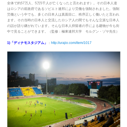
全体で約57万人、5万5千人が亡くなったと言われます）。その日本人達
はロシアの前政府であるソビエト連邦により労働を強制されました。強制
労働という中でも、多くの日本人は真面目に、秩序正しく働いたと言われ
ます。その当時の日本人と交流したロシア人の間でもそんな立派な日本人
の話が語り継がれています。そんな日本人抑留者の手による建物が今も街
中で見ることができます。（監修：極東連邦大学 モルグン・ゾヤ先生）
1)「ディナモスタジアム」
：
http://urajio.com/item/1017