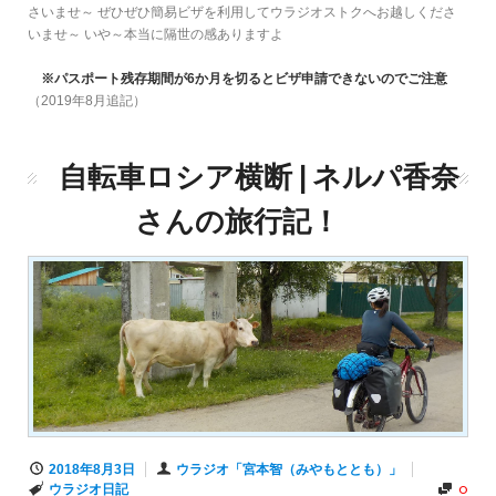
さいませ～ ぜひぜひ簡易ビザを利用してウラジオストクへお越しくださ
いませ～ いや～本当に隔世の感ありますよ
※パスポート残存期間が6か月を切るとビザ申請できないのでご注意
（2019年8月追記）
自転車ロシア横断 | ネルパ香奈
さんの旅行記！
2018年8月3日
ウラジオ「宮本智（みやもととも）」
0
ウラジオ日記