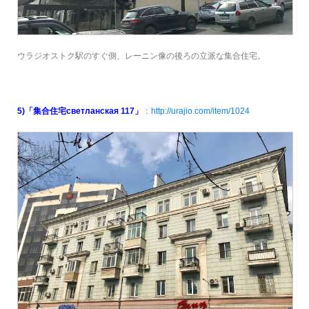
ウラジオストク駅のすぐ側、レーニン像の後ろの立派な集合住宅。
5)「集合住宅светланская 117」
：
http://urajio.com/item/1024