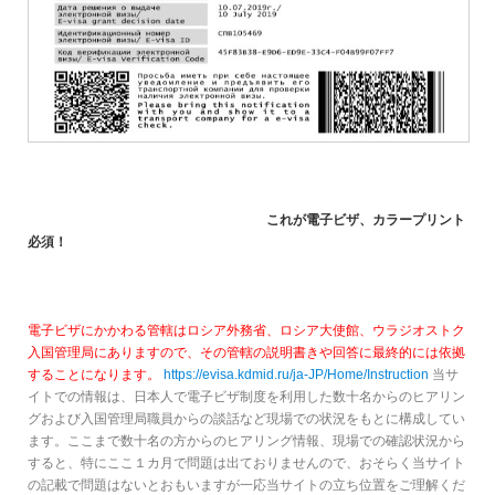
これが電子ビザ、カラープリント
必須！
電子ビザにかかわる管轄はロシア外務省、ロシア大使館、ウラジオストク
入国管理局にありますので、その管轄の説明書きや回答に最終的には依拠
することになります。
https://evisa.kdmid.ru/ja-JP/Home/Instruction
当サ
イトでの情報は、日本人で電子ビザ制度を利用した数十名からのヒアリン
グおよび入国管理局職員からの談話など現場での状況をもとに構成してい
ます。ここまで数十名の方からのヒアリング情報、現場での確認状況から
すると、特にここ１カ月で問題は出ておりませんので、おそらく当サイト
の記載で問題はないとおもいますが一応当サイトの立ち位置をご理解くだ