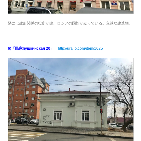
隣には政府関係の役所が達、ロシアの国旗が立っている。立派な建造物。
6)「民家пушкинская 20」
：
http://urajio.com/item/1025