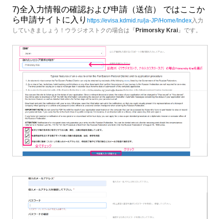
7)全入力情報の確認および申請（送信） ではここか
ら申請サイトに入り
https://evisa.kdmid.ru/ja-JP/Home/Index
入力
していきましょう！ウラジオストクの場合は『
Primorsky Krai
』です。