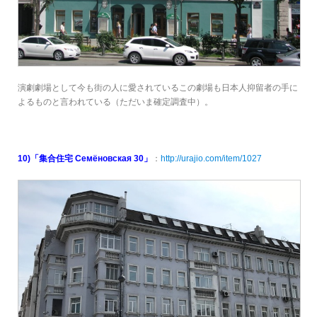
演劇劇場として今も街の人に愛されているこの劇場も日本人抑留者の手に
よるものと言われている（ただいま確定調査中）。
10)「集合住宅 Семёновская 30」
：
http://urajio.com/item/1027