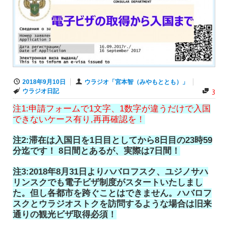
2018年9月10日
ウラジオ「宮本智（みやもととも）」
3
ウラジオ日記
注1:申請フォームで1文字、1数字が違うだけで入国
できないケース有り,再再確認を！
注2:滞在は入国日を1日目としてから8日目の23時59
分迄です！ 8日間とあるが、実際は7日間！
注3:2018年8月31日よりハバロフスク、ユジノサハ
リンスクでも電子ビザ制度がスタートいたしまし
た。但し各都市を跨ぐことはできません。ハバロフ
スクとウラジオストクを訪問するような場合は旧来
通りの観光ビザ取得必須！