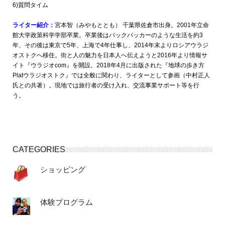
6)質問タイム
ライター紹介：
宮本智（みやもととも） 千葉県佐倉市出身。2001年立命
館大学政策科学学部卒業。卒業後はバックパッカーのような生活を約3
年、その後は東京で5年、上海で4年仕事し、2014年末よりロシアウラジ
オストクへ移住。街と人の魅力を日本人へ伝えようと2016年より情報サ
イト『ウラジオcom』を開設。2018年4月に出版された『地球の歩き方
Platウラジオストク』では全般に関わり、ライターとして参画（中村正人
氏との共著）。現地では旅行者の受け入れ、交流事業サポート等を行
う。
CATEGORIES
ショッピング
体験プログラム