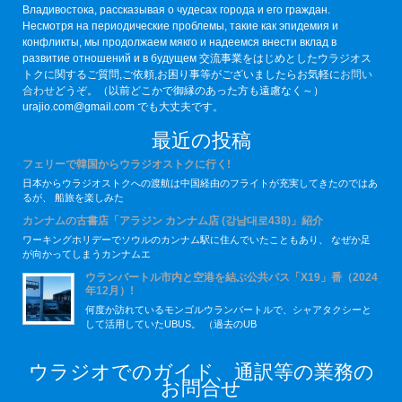
Владивостока, рассказывая о чудесах города и его граждан.
Несмотря на периодические проблемы, такие как эпидемия и
конфликты, мы продолжаем мякго и надеемся внести вклад в
развитие отношений и в будущем 交流事業をはじめとしたウラジオス
トクに関するご質問,ご依頼,お困り事等がございましたらお気軽に
お問い
合わせ
どうぞ。（以前どこかで御縁のあった方も遠慮なく～）
urajio.com@gmail.com でも大丈夫です。
最近の投稿
フェリーで韓国からウラジオストクに行く!
日本からウラジオストクへの渡航は中国経由のフライトが充実してきたのではあ
るが、 船旅を楽しみた
カンナムの古書店「アラジン カンナム店 (강남대로438)」紹介
ワーキングホリデーでソウルのカンナム駅に住んでいたこともあり、 なぜか足
が向かってしまうカンナムエ
ウランバートル市内と空港を結ぶ公共バス「X19」番（2024
年12月）!
何度か訪れているモンゴルウランバートルで、シャアタクシーと
して活用していたUBUS。 （過去のUB
ウラジオでのガイド、通訳等の業務の
お問合せ