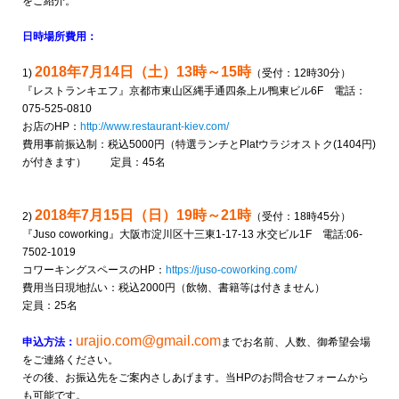
をご紹介。
日時場所費用：
2018年7月14日（土）13時～15時
1)
（受付：12時30分）
『レストランキエフ』
京都市東山区縄手通四条上ル鴨東ビル6F 電話：
075-525-0810
お店のHP：
http://www.restaurant-kiev.com/
費用事前振込制：税込5000円（特選ランチとPlatウラジオストク(1404円)
が付きます） 定員：45名
2018年7月15日（日）19時～21時
2)
（受付：18時45分）
『Juso coworking』大阪市淀川区十三東1-17-13 水交ビル1F 電話:06-
7502-1019
コワーキングスペースのHP：
https://juso-coworking.com/
費用当日現地払い：税込2000円（飲物、書籍等は付きません）
定員：25名
urajio.com@gmail.com
申込方法：
までお名前、人数、御希望会場
をご連絡ください。
その後、お振込先をご案内さしあげます。当HPのお問合せフォームから
も可能です。