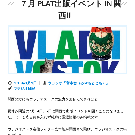
７月 PLAT出版イベント IN 関
西!!
2018年1月9日
ウラジオ「宮本智（みやもととも）」
ウラジオ日記
関西の方にもウラジオストクの魅力をお伝えできればと、
夏休み間近の7月14日,15日に関西で出版イベントを開くことになりまし
た。（一切広告費を入れず純粋に厳選情報のみ掲載の本）
ウラジオストク在住ライター宮本智が関西まで飛び、ウラジオストクの街