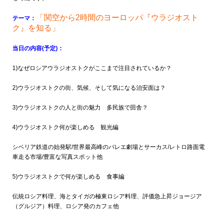
「関空から2時間のヨーロッパ『ウラジオスト
テーマ：
ク』を知る」
当日の内容(予定)：
1)なぜロシアウラジオストクがここまで注目されているか？
2)ウラジオストクの街、気候、そして気になる治安面は？
3)ウラジオストクの人と街の魅力 多民族で田舎？
4)ウラジオストク何が楽しめる 観光編
シベリア鉄道の始発駅/世界最高峰のバレエ劇場とサーカス/レトロ路面電
車走る市場/豊富な写真スポット他
5)ウラジオストクで何が楽しめる 食事編
伝統ロシア料理、海とタイガの極東ロシア料理、評価急上昇ジョージア
（グルジア）料理、ロシア発のカフェ他