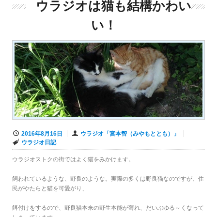
ウラジオは猫も結構かわい
い！
2016年8月16日
ウラジオ「宮本智（みやもととも）」
ウラジオ日記
ウラジオストクの街ではよく猫をみかけます。
飼われているような、野良のような。実際の多くは野良猫なのですが、住
民がやたらと猫を可愛がり、
餌付けをするので、野良猫本来の野生本能が薄れ、だいぶゆる～くなって