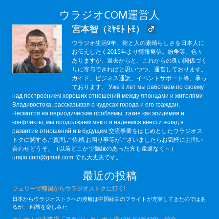
ウラジオCOM運営人
宮本智（ﾐﾔﾓﾄ ﾄﾓ）
ウラジオ生活9年。街と人の素晴らしさを日本人に
お伝えしたく2015年より情報発信。紛争等、色々
ありますが、過去からと、これからの良い関係づく
りに寄与できればと思いつつ、運営しております。
ガイド、ビジネス通訳、イベントサポート等、承っ
ております。 Уже 9 лет мы работаем по своему
над построением хороших отношений между японцами и жителями
Владивостока, рассказывая о чудесах города и его граждан.
Несмотря на периодические проблемы, такие как эпидемия и
конфликты, мы продолжаем мякго и надеемся внести вклад в
развитие отношений и в будущем 交流事業をはじめとしたウラジオス
トクに関するご質問,ご依頼,お困り事等がございましたらお気軽に
お問い
合わせ
どうぞ。（以前どこかで御縁のあった方も遠慮なく～）
urajio.com@gmail.com でも大丈夫です。
最近の投稿
フェリーで韓国からウラジオストクに行く!
日本からウラジオストクへの渡航は中国経由のフライトが充実してきたのではあ
るが、 船旅を楽しみた