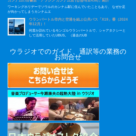
カンナムの古書店「アラジン カンナム店 (강남대로438)」紹介
ワーキングホリデーでソウルのカンナム駅に住んでいたこともあり、 なぜか足
が向かってしまうカンナムエ
ウランバートル市内と空港を結ぶ公共バス「X19」番（2024
年12月）!
何度か訪れているモンゴルウランバートルで、シャアタクシーと
して活用していたUBUS。 （過去のUB
ウラジオでのガイド、通訳等の業務の
お問合せ