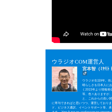
ウラジオCOM運営人
宮本智（ﾐﾔﾓﾄ 
ウラジオ生活9年。街
晴らしさを日本人に
く2015年より情報発
等、色々ありますが
と、これからの良い
に寄与できればと思いつつ、運営しておりま
ド、ビジネス通訳、イベントサポート等、承