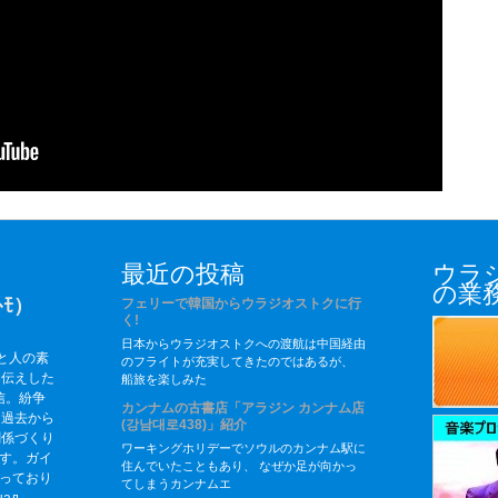
最近の投稿
ウラ
の業
ﾄﾓ）
フェリーで韓国からウラジオストクに行
く!
日本からウラジオストクへの渡航は中国経由
と人の素
のフライトが充実してきたのではあるが、
お伝えした
船旅を楽しみた
信。紛争
カンナムの古書店「アラジン カンナム店
、過去から
(강남대로438)」紹介
関係づくり
ワーキングホリデーでソウルのカンナム駅に
す。ガイ
住んでいたこともあり、 なぜか足が向かっ
っており
てしまうカンナムエ