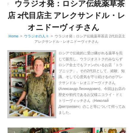
ウラジオ発：ロシア伝統薬草茶
店 2代目店主 アレクサンドル・レ
オニドーヴィチさん
Home
>
ウラジオの人々
> ウラジオ発：ロシア伝統薬草茶店 2代目店主
アレクサンドル・レオニドーヴィチさん
ロシアで伝統的に受け継がれる薬草を煎
じて販売し、ウラジオストクのみならず
ロシア全土でもファンのいるお店「トラ
ブニック」。その2代目として、経験、知
識、そして心意気を守り続けるのがアレ
クサンドル・レオニドーヴィチさん
(Александр Леонидович)。今回はお店の
歴史や初代であるお父様ニコライ・ドミ
トリーヴィッチさん（Николай
Дмитриевич）のこと等について伺ってみ
ました。