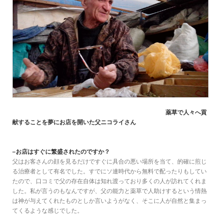
薬草で人々へ貢
献することを夢にお店を開いた父ニコライさん
–お店はすぐに繁盛されたのですか？
父はお客さんの顔を見るだけですぐに具合の悪い場所を当て、的確に煎じ
る治療者として有名でした。すでにソ連時代から無料で配ったりもしてい
たので、口コミで父の存在自体は知れ渡っており多くの人が訪れてくれま
した。私が言うのもなんですが、父の能力と薬草で人助けするという情熱
は神が与えてくれたものとしか言いようがなく、そこに人が自然と集まっ
てくるような感じでした。