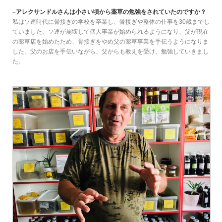
–アレクサンドルさんは小さい頃から薬草の勉強をされていたのですか？
私はソ連時代に骨接ぎの学校を卒業し、骨接ぎや整体の仕事を30歳までし
ていました。ソ連が崩壊して個人事業が始められるようになり、父が現在
の薬草店を始めたため、骨接ぎをやめ父の薬草事業を手伝うようになりま
した。父のお店を手伝いながら、父からも教えを受け、勉強していきまし
た。