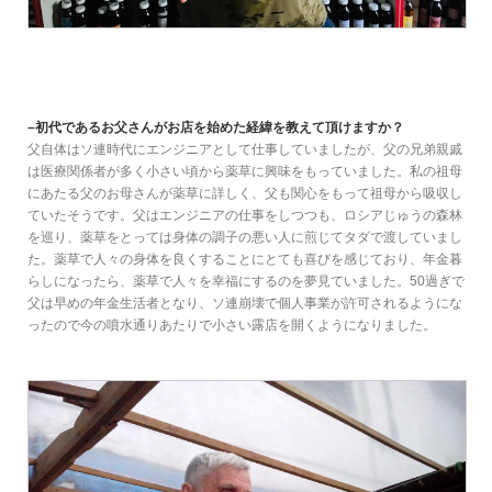
–初代であるお父さんがお店を始めた経緯を教えて頂けますか？
父自体はソ連時代にエンジニアとして仕事していましたが、父の兄弟親戚
は医療関係者が多く小さい頃から薬草に興味をもっていました。私の祖母
にあたる父のお母さんが薬草に詳しく、父も関心をもって祖母から吸収し
ていたそうです。父はエンジニアの仕事をしつつも、ロシアじゅうの森林
を巡り、薬草をとっては身体の調子の悪い人に煎じてタダで渡していまし
た。薬草で人々の身体を良くすることにとても喜びを感じており、年金暮
らしになったら、薬草で人々を幸福にするのを夢見ていました。50過ぎで
父は早めの年金生活者となり、ソ連崩壊で個人事業が許可されるようにな
ったので今の噴水通りあたりで小さい露店を開くようになりました。