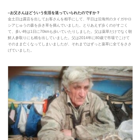
–お父さんはどういう生活を送っていられたのですか？
金土日は露店を出してお客さんを相手にして、平日は沿海州のタイガやロ
シアじゅうの森を歩き草を摘んでいました。とりあえず歩くのがすごく
て、多い時は1日に70kmも歩いていたりしました。父は薬草だけでなく朝
鮮人参取りにも精を出していました。父は2014年に80歳で市場でこけて
そのまま亡くなってしまいましたが、それまではずっと薬草に全てをささ
げていました。