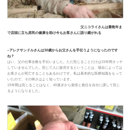
父ニコライさんは最晩年ま
で店頭に立ち庶民の健康を助け今もお客さんに語り継がれる
–アレクサンドルさんは30歳からお父さんを手伝うようになったのです
ね？
はい、父の仕事全般を手伝いました。ただ煎じることだけは15年間タッチ
していませんでした。煎じて人に販売するということは、場合によっては
お客さんが死亡することもあるわけです。私は基本的な医療知識をもって
いたので、その怖さはよく知っています。
15年間は煎じることはなく、40過ぎから覚悟と責任を自分に課して煎じ
るようになりました。