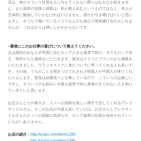
活は、神がそういう性質を人に与えてくれない限りはなかなか続きませ
ん。また薬草の知識と経験は、私が教え込むというものではなく、本人が
主体的に勉強していかなければいけません。誰かが引き継げばいいと思い
ますし、今うちで働いているイゴリなんかも熱心で将来継げるかもしれま
せんが、こればかりは神にしかわからないです。
–最後にこのお仕事の喜びについて教えてください。
父は国内のみならず外国に住むロシア人をも薬草で助け、今でもロシア全
土、海外からも連絡をいただきます。最近はドイツとブラジルから連絡を
いただきました。ウラジオストクに来たついでに寄ってくれる人も多いで
す。その他、うちのことを聞きつけてわざわざ韓国人や中国人が来てくれ
たりもします。普段は結構淡々と仕事しているので、こういうのは嬉しい
ですし、そういうのを励みに今後も薬草で特に身体のすぐれない人を助け
ていきたいと思います。
お父さんとその偉大さ、人々への貢献を楽しい調子で話してくれるアレク
サンドルさん。そこのお店が今後も続いていけば、お父さんとアレクサン
ドルさんの人々への貢献の気持ちや、ロシア薬草の伝統が保存されていく
にちがいありません。
お店の紹介：
http://urajio.com/item/1285
http://urajio.com/item/1395