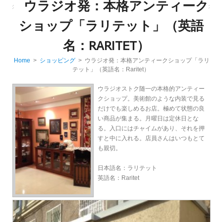
ウラジオ発：本格アンティーク
ショップ「ラリテット」（英語
名：RARITET）
Home
>
ショッピング
> ウラジオ発：本格アンティークショップ「ラリ
テット」（英語名：Raritet）
ウラジオストク随一の本格的アンティー
クショップ。美術館のような内装で見る
だけでも楽しめるお店。極めて状態の良
い商品が集まる。月曜日は定休日とな
る。入口にはチャイムがあり、それを押
すと中に入れる。店員さんはいつもとて
も親切。
日本語名：ラリテット
英語名：Raritet