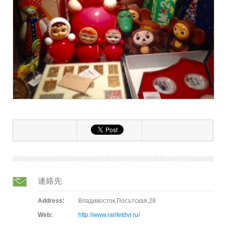
連絡先
Address:
Владивосток,Посътская,28
Web:
http://www.raritetdvr.ru/