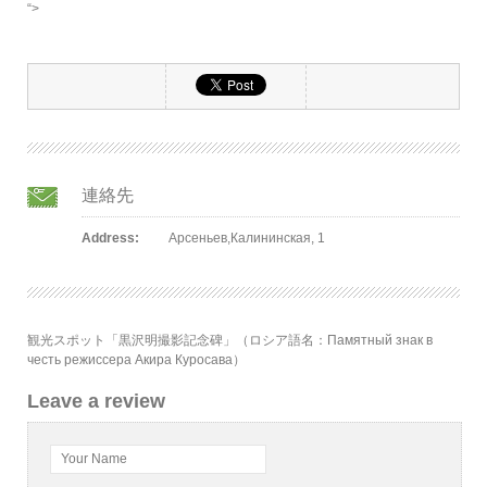
“>
連絡先
Address:
Арсеньев,Калининская, 1
観光スポット「黒沢明撮影記念碑」（ロシア語名：Памятный знак в
честь режиссера Акира Куросава）
Leave a review
Your Name