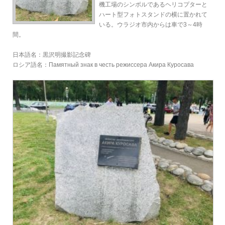
機工場のシンボルであるヘリコプターと
ハート型フォトスタンドの横に置かれて
いる。ウラジオ市内からは車で3～4時
間。
日本語名：黒沢明撮影記念碑
ロシア語名：Памятный знак в честь режиссера Акира Куросава