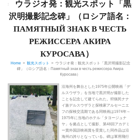
ウラジオ発：観光スポット「黒
沢明撮影記念碑」（ロシア語名：
ПАМЯТНЫЙ ЗНАК В ЧЕСТЬ
РЕЖИССЕРА АКИРА
КУРОСАВА）
Home
>
観光スポット
> ウラジオ発：観光スポット「黒沢明撮影記念
碑」（ロシア語名：Памятный знак в честь режиссера Акира
Куросава）
沿海州を舞台とした1975年公開映画「デ
ルスウザラ」を当地で黒沢明が撮影した
ことを記念して建てられた。狩猟民ナナ
イ族デルスウザラと探検家アルセーニエ
フの探検交流期である同映画は1974年～
1975年に当地のホテル「タヨージュナ
ヤ」を拠点として撮影、第48回アカデミ
ー賞外国語映画賞を受賞した同作品は沿
海州の誇りとなっている。碑は軍用飛行