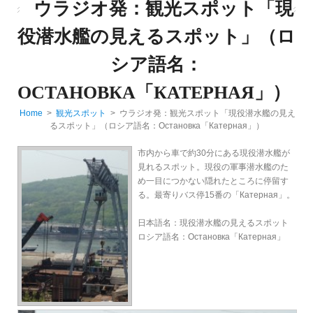
ウラジオ発：観光スポット「現
役潜水艦の見えるスポット」（ロ
シア語名：
ОСТАНОВКА「КАТЕРНАЯ」）
Home
>
観光スポット
> ウラジオ発：観光スポット「現役潜水艦の見え
るスポット」（ロシア語名：Остановка「Катерная」）
市内から車で約30分にある現役潜水艦が
見れるスポット。現役の軍事潜水艦のた
め一目につかない隠れたところに停留す
る。最寄りバス停15番の「Катерная」。
日本語名：現役潜水艦の見えるスポット
ロシア語名：Остановка「Катерная」