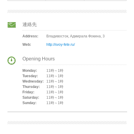
連絡先
Address:
Владивосток, Адмирала Фокина, 3
Web:
http://svoy-fete.ru/
Opening Hours
Monday:
11時～1時
Tuesday:
11時～1時
Wednesday:
11時～1時
Thursday:
11時～1時
Friday:
11時～1時
Saturday:
11時～1時
Sunday:
11時～1時