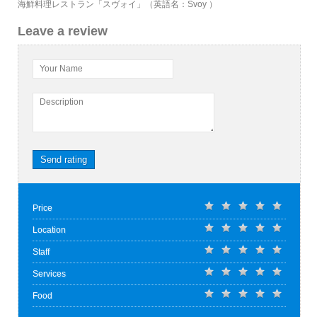
海鮮料理レストラン「スヴォイ」（英語名：Svoy ）
Leave a review
Your Name
Description
Send rating
Price
Location
Staff
Services
Food