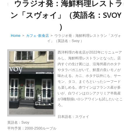
ウラジオ発：海鮮料理レストラ
ン「スヴォイ」（英語名：SVOY
）
Home
>
カフェ･飲食店
> ウラジオ発：海鮮料理レストラン「スヴォ
イ」（英語名：Svoy ）
西洋料理の有名店が2022年にリニューア
ルし、海鮮料理レストランとなった。店
内すぐの生け簀には、沿海州産のホタテ
やタラバガニがいて、鮮度の良いモノが
味わえる。カニ、ホタテ以外にも、サー
モン、タコ、まぐろといったシーフード
も楽しめる。赤ワインはフランス産が多
いが、白ワインはロシアクリミア半島産
が3種類揃いロシアワインも試したいとこ
ろ。
日本語名：スヴォイ
英語名：Svoy
平均予算：2000-2500ルーブル