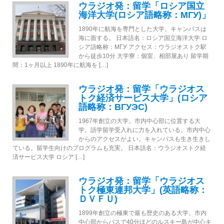
ウラジオ発：留学「ロシア国立
海洋大学(ロシア語略称：МГУ)」
1890年に航海を専門とした大学。キャンパスは
海に面する。 日本語名：ロシア国立海洋大学 ロ
シア語略称：МГУ アクセス：ウラジオストク駅
から徒歩10分 大学寮：個室、相部屋あり 留学期
間：1ヶ月以上 1890年に航海を […]
ウラジオ発：留学「ウラジオス
トク経済サービス大学」(ロシア
語略称：ВГУЭС)
1967年創立の大学。市内中心部に位置する大
学。語学留学受入れに力を入れている。市内中心
からのアクセスがよい。キャンパスも生き生きし
ている。留学生向けのプログラムも充実。 日本語名：ウラジオストク経
済サービス大学 ロシア […]
ウラジオ発：留学「ウラジオス
トク極東連邦大学」(英語略称：
ＤＶＦＵ)
1899年創立の極東で最も歴史のある大学。市内
中心部からバスで40分ほどのルスキー島が中心キ