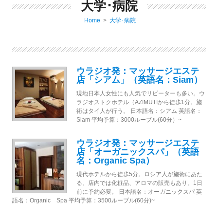
大学･病院
Home
>
大学･病院
ウラジオ発：マッサージエステ
店「シアム」（英語名：Siam）
現地日本人女性にも人気でリピーターも多い。ウ
ラジオストクホテル（AZIMUTIから徒歩1分。施
術はタイ人が行う。 日本語名：シアム 英語名：
Siam 平均予算：3000ルーブル(60分）~
ウラジオ発：マッサージエステ
店「オーガニックスパ」（英語
名：Organic Spa）
現代ホテルから徒歩5分。ロシア人が施術にあた
る。店内では化粧品、アロマの販売もあり。1日
前に予約必要。 日本語名：オーガニックスパ 英
語名：Organic Spa 平均予算：3500ルーブル(60分)~